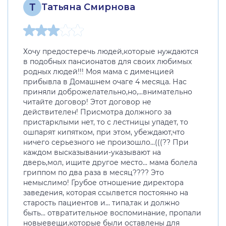
Т
Татьяна Смирнова
Хочу предостеречь людей,которые нуждаются
в подобных пансионатов для своих любимых
родных людей!!! Моя мама с дименцией
прибывла в Домашнем очаге 4 месяца. Нас
приняли доброжелательно,но,...внимательно
читайте договор! Этот договор не
действителен! Присмотра должного за
пристарклыми нет, то с лестницы упадет, то
ошпарят кипятком, при этом, убеждают,что
ничего серьезного не произошло...(((?? При
каждом высказывании-указывают на
дверь,мол, ищите другое место... мама болела
гриппом по два раза в месяц???? Это
немыслимо! Грубое отношение директора
заведения, которая ссылвется постоянно на
старость пациентов и... типа,так и должно
быть... отвратительное воспоминание, пропали
новыевещи,которые были оставлены для