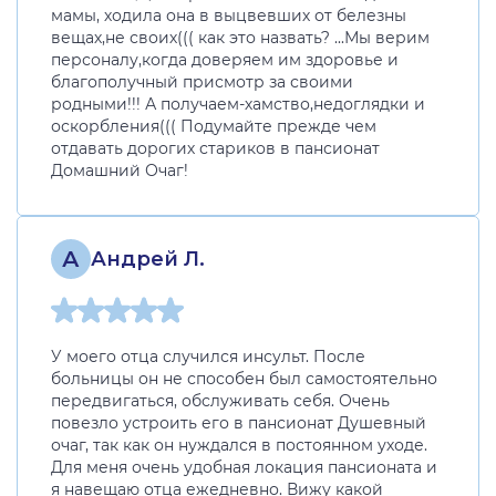
мамы, ходила она в выцвевших от белезны
вещах,не своих((( как это назвать? ...Мы верим
персоналу,когда доверяем им здоровье и
благополучный присмотр за своими
родными!!! А получаем-хамство,недоглядки и
оскорбления((( Подумайте прежде чем
отдавать дорогих стариков в пансионат
Домашний Очаг!
А
Андрей Л.
У моего отца случился инсульт. После
больницы он не способен был самостоятельно
передвигаться, обслуживать себя. Очень
повезло устроить его в пансионат Душевный
очаг, так как он нуждался в постоянном уходе.
Для меня очень удобная локация пансионата и
я навещаю отца ежедневно. Вижу какой