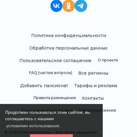
Политика конфиденциальности
Обработка персональных данных
Пользовательское соглашение
О проекте
FAQ (частые вопросы)
Все регионы
Добавить пансионат
Тарифы и реклама
Правила размещения
Контакты
Пансионаты по типам
Спецпредложения
Продолжая пользоваться этим сайтом, вы
соглашаетесь с нашими
условиями использования.
© 2026 ВсеПансионаты — все права защищены