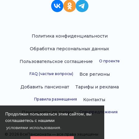
Политика конфиденциальности
Обработка персональных данных
Пользовательское соглашение
О проекте
FAQ (частые вопросы)
Все регионы
Добавить пансионат
Тарифы и реклама
Правила размещения
Контакты
Пансионаты по типам
Спецпредложения
Продолжая пользоваться этим сайтом, вы
соглашаетесь с нашими
условиями использования.
© 2026 ВсеПансионаты — все права защищены