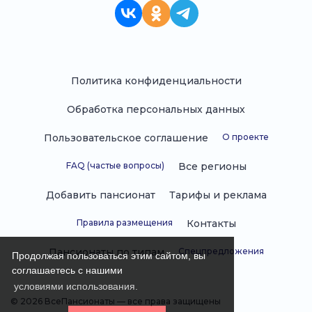
Политика конфиденциальности
Обработка персональных данных
Пользовательское соглашение
О проекте
FAQ (частые вопросы)
Все регионы
Добавить пансионат
Тарифы и реклама
Правила размещения
Контакты
Пансионаты по типам
Спецпредложения
Продолжая пользоваться этим сайтом, вы
соглашаетесь с нашими
условиями использования.
© 2026 ВсеПансионаты — все права защищены