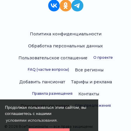
Политика конфиденциальности
Обработка персональных данных
Пользовательское соглашение
О проекте
FAQ (частые вопросы)
Все регионы
Добавить пансионат
Тарифы и реклама
Правила размещения
Контакты
Пансионаты по типам
Спецпредложения
Продолжая пользоваться этим сайтом, вы
соглашаетесь с нашими
условиями использования.
© 2026 ВсеПансионаты — все права защищены