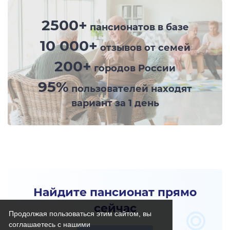
2500+
пансионатов в базе
10 000+
отзывов от семей
200+
городов России
95%
пользователей находят
вариант за 1 день
Найдите пансионат прямо
сейчас
Продолжая пользоваться этим сайтом, вы
соглашаетесь с нашими