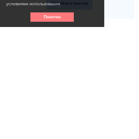
Перейти к поиску
условиями использования.
Понятно
Телефон горячей линии:
8 (800) 256 - 39- 31
(круглосуточно, бесплатно)
info@vse-pansionaty.com
Email: