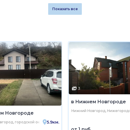
Показать все
3
в Нижнем Новгороде
Нижний Новгород, Нижегородск
ем Новгороде
5.9км.
иципальный округ, село Каменки, Зелёная улица, 22
город, городской округ Нижний Новгород, слобода Подновье, 450
от
1 руб