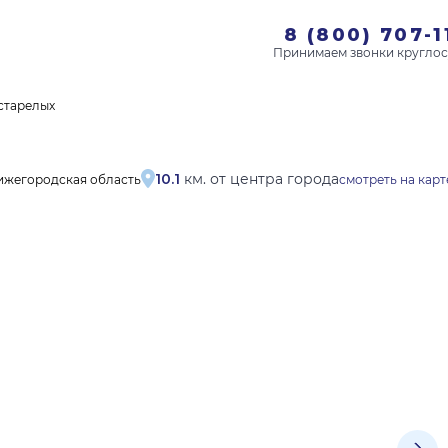
8 (800) 707-1
старелых
10.1
км. от центра города
ижегородская область
смотреть на карт