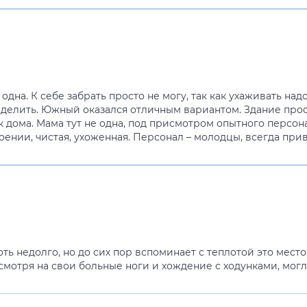
одна. К себе забрать просто не могу, так как ухаживать над
ределить. Южный оказался отличным вариантом. Здание про
к дома. Мама тут не одна, под присмотром опытного персона
роении, чистая, ухоженная. Персонал – молодцы, всегда пр
ь недолго, но до сих пор вспоминает с теплотой это место
мотря на свои больные ноги и хождение с ходунками, могл