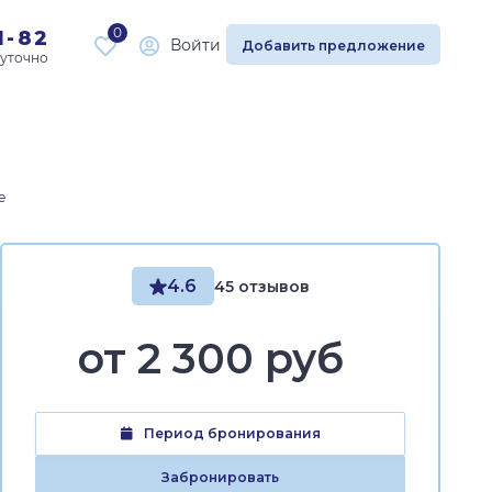
0
1-82
Войти
Добавить предложение
е
4.6
45 отзывов
от
2 300 руб
Период бронирования
Забронировать