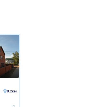
8.2км.
ая область, Кстовский муниципальный округ, деревня Афонино, Зелё