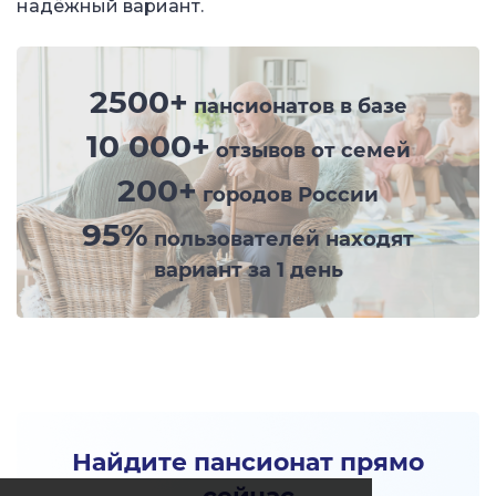
надёжный вариант.
2500+
пансионатов в базе
10 000+
отзывов от семей
200+
городов России
95%
пользователей находят
вариант за 1 день
Найдите пансионат прямо