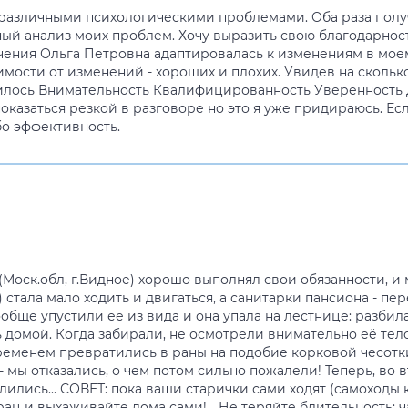
 различными психологическими проблемами. Оба раза пол
й анализ моих проблем. Хочу выразить свою благодарность 
ения Ольга Петровна адаптировалась к изменениям в моем 
имости от изменений - хороших и плохих. Увидев на скольк
илось Внимательность Квалифицированность Уверенность 
казаться резкой в разговоре но это я уже придираюсь. Есл
бо эффективность.
 (Моск.обл, г.Видное) хорошо выполнял свои обязанности, и
 стала мало ходить и двигаться, а санитарки пансиона - пе
обще упустили её из вида и она упала на лестнице: разбила
домой. Когда забирали, не осмотрели внимательно её тело 
еменем превратились в раны на подобие корковой чесотки.
мы отказались, о чем потом сильно пожалели! Теперь, во в
лись... СОВЕТ: пока ваши старички сами ходят (самоходы ка
ц и выхаживайте дома сами!... Не теряйте бдительность: 