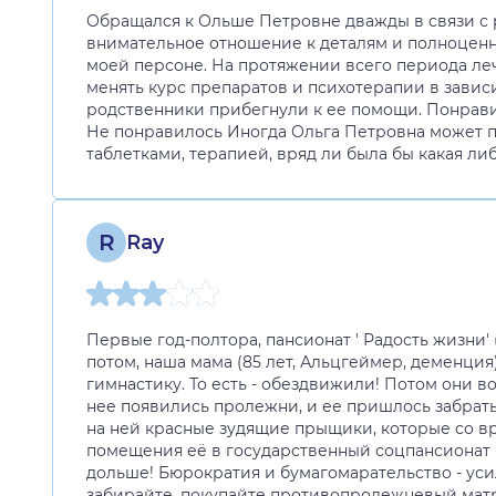
Обращался к Ольше Петровне дважды в связи с
внимательное отношение к деталям и полноценны
моей персоне. На протяжении всего периода леч
менять курс препаратов и психотерапии в завис
родственники прибегнули к ее помощи. Понрав
Не понравилось Иногда Ольга Петровна может по
таблетками, терапией, вряд ли была бы какая ли
R
Ray
Первые год-полтора, пансионат ' Радость жизни'
потом, наша мама (85 лет, Альцгеймер, деменция)
гимнастику. То есть - обездвижили! Потом они во
нее появились пролежни, и ее пришлось забрать 
на ней красные зудящие прыщики, которые со вр
помещения её в государственный соцпансионат - 
дольше! Бюрократия и бумагомарательство - усили
забирайте, покупайте противопролежневый матра