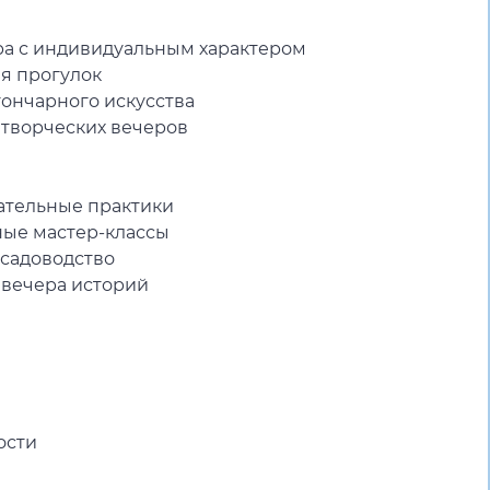
ра с индивидуальным характером
ля прогулок
гончарного искусства
 творческих вечеров
хательные практики
вные мастер-классы
 садоводство
и вечера историй
ости