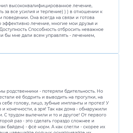
учил высококвалифицированное лечение,
за все усилия и терпение) ) ) в отношении к
поведении. Она всегда на связи и готова
о эффективно лечение, многие мои друзья и
Доступность Способность отбросить неважное
и бы мне дали всем управлять - лечением,
 мы родственники - потеряли бдительность. Но
рестали её бодрить и выводить на прогулки, на
 себе голову, лицо, зубные импланты и протез! У
и конечности, а зря! Так как дома - обнаружили
 С трудом вылечили и то и другое! От первого
торой раз - это сделать гораздо сложнее и
к байден) - фсё норм. А как слегли - скорее их
чаще навещайте родных; осматривайте их