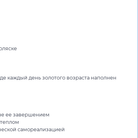
е
оляске
где каждый день золотого возраста наполнен
 не ее завершением
 теплом
рческой самореализацией