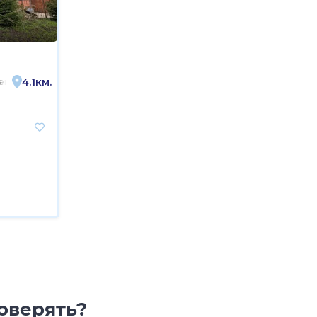
4.1км.
енинский городской округ, Видное, район Расторгуево, 1-й Футбольн
зд, 26/1
оверять?