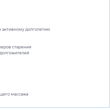
 к активному долголетию
керов старения
 долгожителей
щего массажа