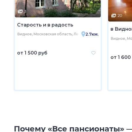
3
20
Старость и в радость
в Видно
2.7км.
Видное, Московская область, Ленинский городской округ, В
Видное, Мо
от
1 500 руб
от
1 600
Почему «Все пансионаты» —