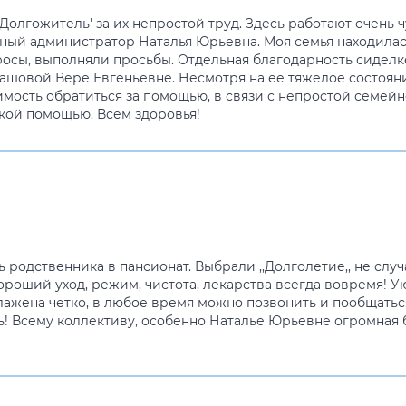
Долгожитель' за их непростой труд. Здесь работают очень
ьный администратор Наталья Юрьевна. Моя семья находилас
просы, выполняли просьбы. Отдельная благодарность сидел
ташовой Вере Евгеньевне. Несмотря на её тяжёлое состоян
имость обратиться за помощью, в связи с непростой семейн
ой помощью. Всем здоровья!
родственника в пансионат. Выбрали ,,Долголетие,, не слу
роший уход, режим, чистота, лекарства всегда вовремя! У
лажена четко, в любое время можно позвонить и пообщатьс
ль! Всему коллективу, особенно Наталье Юрьевне огромная б