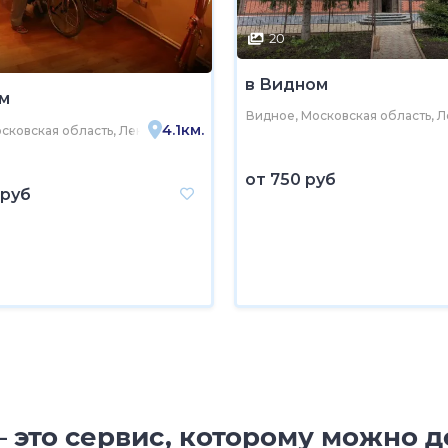
20
в Видном
м
идное, район Расторгуево
Видное, Московская область, Л
4.1км.
сковская область, Ленинский городской округ, Видное, Спасский прое
от
750 руб
 руб
 это сервис, которому можно д