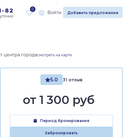
0
1-82
Войти
Добавить предложение
от центра города
смотреть на карте
5.0
31 отзыв
от
1 300 руб
Период бронирования
Забронировать