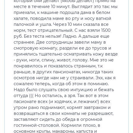
который они делают (якобы делают) прямо на
месте в течение 10 минут. Выглядит это так: мы
приехали, к машине подошла дама в белом
халате, поводила маме во рту и носу ватной
палочкой и ушла. Через 10 мин сказала все
норм, тест отрицательный. С нас взяли 1500
руб. Без теста нельзя! Ладно. А дальше еще
страннее. Две сотрудницы завели маму в
смотровую комнату, раздели ее до трусов и
принялись тщательно осматривать кожу везде
- руки, ноги, спину, живот, голову. Мне это не
понравилось и показалось странным, т.к
раньше, в других пансионатах, никогда таких
осмотров нигде нам не у страивали. Эхх, как я
сожалею теперь, когда об этом в поминаю.
Надо было слушать свою интуицию и бежать
оттуда ((( Но остались, а зря. Так вот в этом
пасионате всех (и ходячих, и лежачих!) всех
утром рано поднимают, кормят завтраком и
возвращаться в свои комнаты не разрешают,
заставляют сидеть до обеда в огромной
гостинной-столовой. Кормили плохо, в
основном крупы, макароны, капуста и