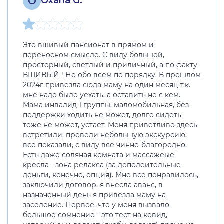
O
Oxana G.
Это вшивый пансионат в прямом и
переносном смысле. С виду большой,
просторный, светлый и приличный, а по факту
ВШИВЫЙ ! Но обо всем по порядку. В прошлом
2024г привезла сюда маму на один месяц т.к.
мне надо было уехать, а оставить не с кем.
Мама инвалид 1 группы, маломобильная, без
поддержки ходить не может, долго сидеть
тоже не может, устает. Меня приветливо здесь
встретили, провели небольшую экскурсию,
все показали, с виду все чинно-благородно.
Есть даже соляная комната и массажеые
кресла - зона релакса (за дополеительные
деньги, конечно, опция). Мне все понравилось,
заключили договор, я внесла аванс, в
назначенный день я привезла маму на
заселение. Первое, что у меня вызвало
большое сомнение - это тест на ковид,