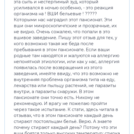
эта сыпь и нестерпимый зуд, который
усиливался в ночью особенно, - это реакция
организма на ! ВШИ бельевые ! ?????
Которыми нас наградил этот пансионат. Эти
вши они микроскопичпские и прозрачные, их
не видно. Очень сожалею, что попали в это
вшивое заведение. Пишу этот отзыв для тех, у
кого возможно такая же беда после
пребывания в этом пансионате. Если ваши
родные там находятся и жалуются на аллергию
непонятной этиологии, или как у нас, аллергия
появилась после возвращения из этого
заведения, имейте ввиду, что это возможно не
внутренняя проблема организма типа на еду,
лекарства или пыльцу растений, не паразиты
внутри, а паразиты снаружи. В этом
пансионате они точно есть. Никому не
рекомендую. И врагу не пожелаю пройти
через такое испытание. К стати, здесь читала в
отзывах, что в этом пансионате каждый день
стирают постояльцам бельё. Верю. А знаете
почему стирают каждый день? Потому что эти
вши боятся только высоких температур: стирка