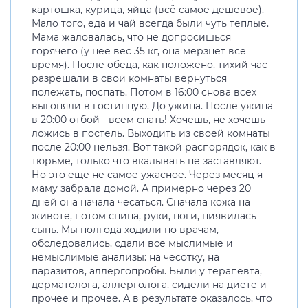
картошка, курица, яйца (всё самое дешевое).
Мало того, еда и чай всегда были чуть теплые.
Мама жаловалась, что не допросишься
горячего (у нее вес 35 кг, она мёрзнет все
время). После обеда, как положено, тихий час -
разрешали в свои комнаты вернуться
полежать, поспать. Потом в 16:00 снова всех
выгоняли в гостинную. До ужина. После ужина
в 20:00 отбой - всем спать! Хочешь, не хочешь -
ложись в постель. Выходить из своей комнаты
после 20:00 нельзя. Вот такой распорядок, как в
тюрьме, только что вкалывать не заставляют.
Но это еще не самое ужасное. Через месяц я
маму забрала домой. А примерно через 20
дней она начала чесаться. Сначала кожа на
животе, потом спина, руки, ноги, пиявилась
сыпь. Мы полгода ходили по врачам,
обследовались, сдали все мыслимые и
немыслимые анализы: на чесотку, на
паразитов, аллергопробы. Были у терапевта,
дерматолога, аллерголога, сидели на диете и
прочее и прочее. А в результате оказалось, что