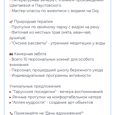
• Литературные вечера с чтением произведений
Цветаевой и Паустовского
• Мастер-классы по живописи с видами на Оку
🌿 Природная терапия
• Прогулки по хвойному парку с видом на реку
• Фиточай из местных трав (мята, иван-чай,
душица)
• "Окские рассветы" - утренние медитации у воды
🏡 Камерная забота
• Всего 10 персональных комнат для особого
внимания
• Персонал, прошедший школу бережного ухода
• Индивидуальные программы активности
Уникальные предложения:
▸ "Тарусские посиделки" - вечера воспоминаний
▸ Речные прогулки на комфортабельном катере
▸ "Аллея мудрости" - создание арт-объектов
📞 Приезжайте на "День вдохновения"!