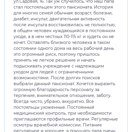
ул.Садовая, 16. Так уж случилось, что наш папа
стал постояльцем этого пансионата. История
для многих семей обычная: возраст, болезни,
диабет, инсульт, двигательная активность
после инсульта восстановилась не полностью,
в общем человек нуждающийся в постоянном
уходе, а в нем честных 110-115 кг и худеть он не
хочет. Оставлять близкого человека в таком
состоянии одного дома на весь рабочий день
это огромный риск, поэтому пришлось
принять не легкое решение и начать
подыскивать учреждение с надлежащим
уходом для людей с ограниченными
возможностями. После долгих поисков
выбрали данный пансионат. Хочется выразить
огромную благодарность персоналу за
терпение, внимательное отношение, заботу.
Всегда чисто, убрано, аккуратно. Все
постояльцы ухоженные. Постоянный
медицинский контроль, при необходимости
приглашаются профильные врачи. Регулярные
осмотры врачебной комиссии. Питание
регулярное и хорошее, а покушать папа очень