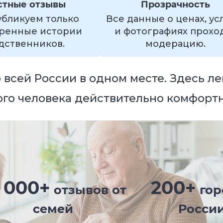
стные отзывы
Прозрачность
бликуем только
Все данные о ценах, ус
ренные истории
и фотографиях прохо
дственников.
модерацию.
всей России в одном месте. Здесь ле
кого человека действительно комфорт
 000+
200+
отзывов от
гор
семей
Росси