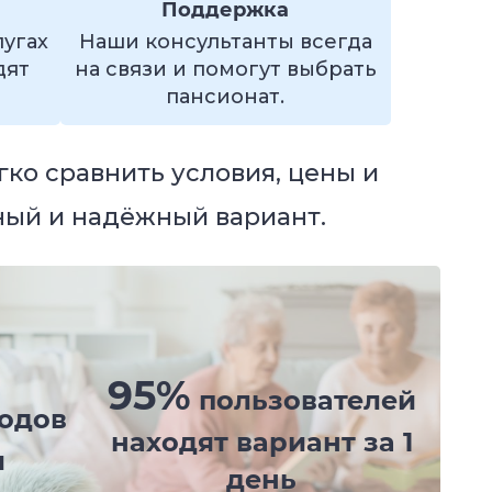
Поддержка
лугах
Наши консультанты всегда
дят
на связи и помогут выбрать
пансионат.
гко сравнить условия, цены и
ный и надёжный вариант.
95%
пользователей
одов
находят вариант за 1
и
день