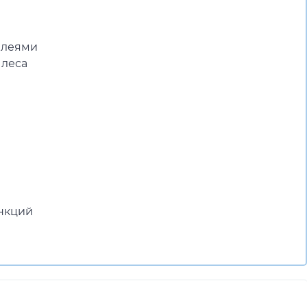
ллеями
 леса
нкций