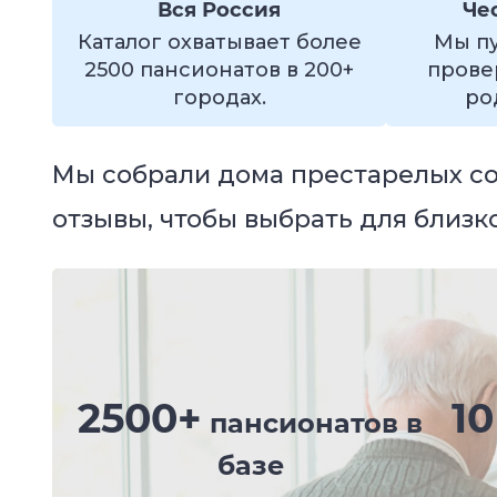
Вся Россия
Че
Каталог охватывает более
Мы пу
2500 пансионатов в 200+
прове
городах.
ро
Мы собрали дома престарелых со 
отзывы, чтобы выбрать для близ
2500+
10
пансионатов в
базе