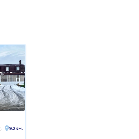
3
9.2км.
у, проспект Стачки, 253А