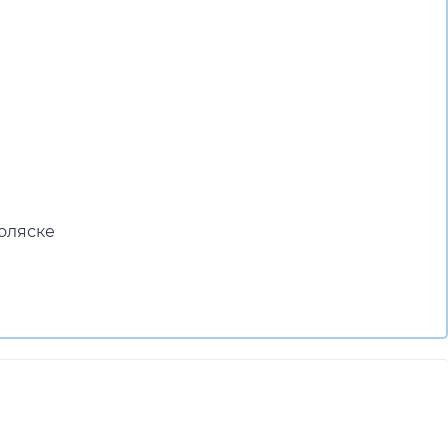
е
оляске