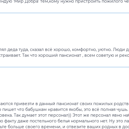
ендую 'Мир Добра' тем,кому нужно пристроить пожилого че
ял деда туда, сказал всё хорошо, комфортно, уютно. Люди 
устраивает. Так что хороший пансионат , всем советую и ре
ются привезти в данный пансионат своих пожилых родствен
о пишет что бабушкам нравится якобы, это всё полная чушь
ловека. Так думает этот персонал)) Этот же персонал явно 
по факту даже постельного белья нормального нет. Ну это 
тьте больше своего времени, и отвезите ваших родных в дос