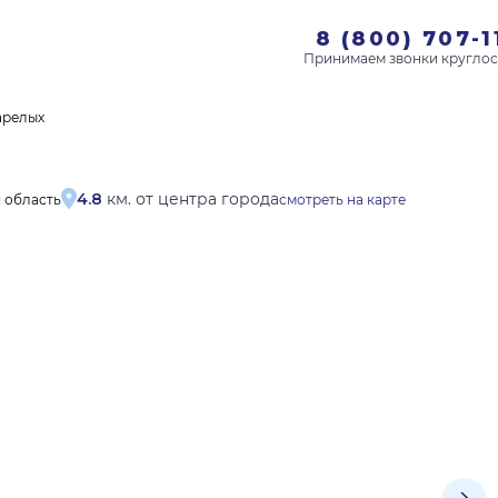
8 (800) 707-1
арелых
4.8
км. от центра города
я область
смотреть на карте