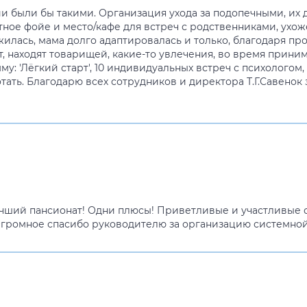
 были бы такими. Организация ухода за подопечными, их д
тное фойе и место/кафе для встреч с родственниками, ухо
жилась, мама долго адаптировалась и только, благодаря п
 находят товарищей, какие-то увлечения, во время приним
у: 'Лёгкий старт', 10 индивидуальных встреч с психологом
ать. Благодарю всех сотрудников и директора Т.Г.Савенок
учший пансионат! Одни плюсы! Приветливые и участливые 
 Огромное спасибо руководителю за организацию системной