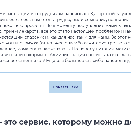
дминистрации и сотрудникам пансионата Курортный за уход 
ить её далось нам очень трудно, были сомнения, волнения 
похожего профиля. Но к моменту поступления мамы в панс
д, прием лекарств, всё это стало настоящей проблемой! На
астоящим спасением, как для нас, так и для мамы. За этот
е ногти, стрижка (отдельное спасибо санитарке третьего 
лавное, мама стала нас узнавать! По поводу питания, могу с
ивить или накормить! Администрация пансионата всегда на
хся родственников! Еще раз большое спасибо пансионату, 
Показать все
 это сервис, которому можно д