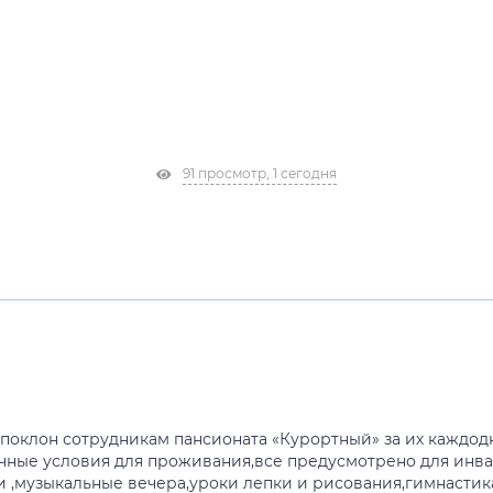
91 просмотр, 1 сегодня
поклон сотрудникам пансионата «Курортный» за их каждод
ичные условия для проживания,все предусмотрено для инва
 ,музыкальные вечера,уроки лепки и рисования,гимнастика