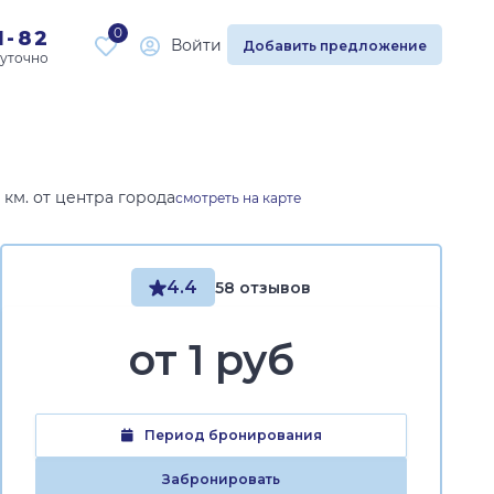
0
1-82
Войти
Добавить предложение
км. от центра города
смотреть на карте
4.4
58 отзывов
от
1 руб
Период бронирования
Забронировать