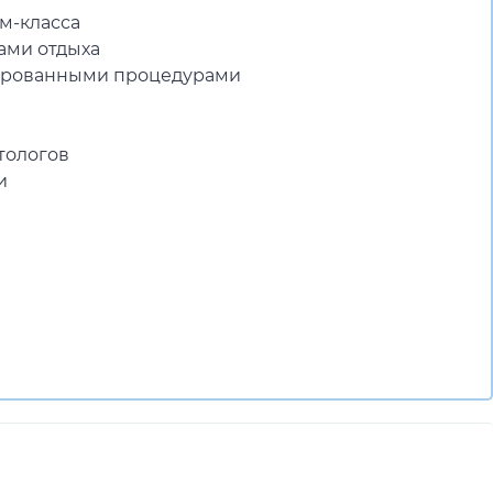
м-класса
ами отдыха
тированными процедурами
тологов
и