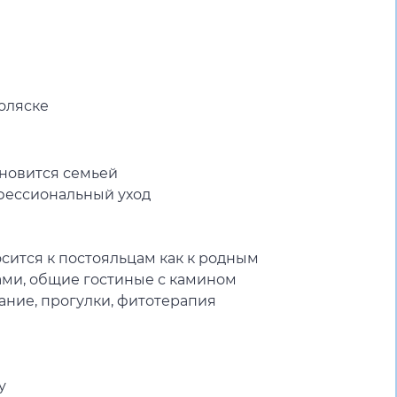
оляске
ановится семьей
офессиональный уход
осится к постояльцам как к родным
ами, общие гостиные с камином
тание, прогулки, фитотерапия
у