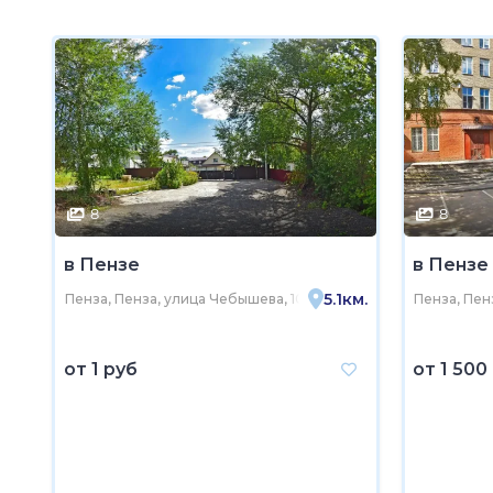
8
8
в Пензе
в Пензе
5.1км.
Пенза, Пенза, улица Чебышева, 102
Пенза, Пенз
от
1 руб
от
1 500