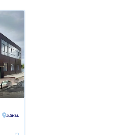
5.5км.
4