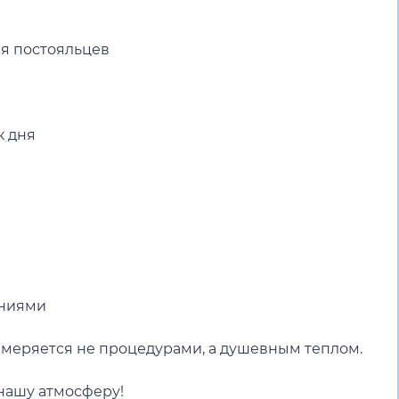
я постояльцев
к дня
ы
ениями
змеряется не процедурами, а душевным теплом.
 нашу атмосферу!