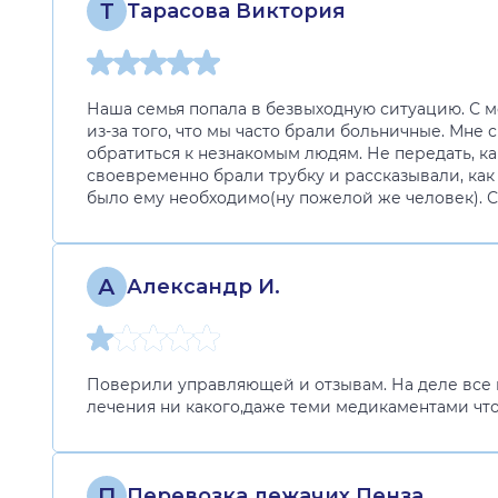
Т
Тарасова Виктория
Наша семья попала в безвыходную ситуацию. С м
из-за того, что мы часто брали больничные. Мне
обратиться к незнакомым людям. Не передать, ка
своевременно брали трубку и рассказывали, как 
было ему необходимо(ну пожелой же человек). Спа
А
Александр И.
Поверили управляющей и отзывам. На деле все н
лечения ни какого,даже теми медикаментами что 
П
Перевозка лежачих Пенза