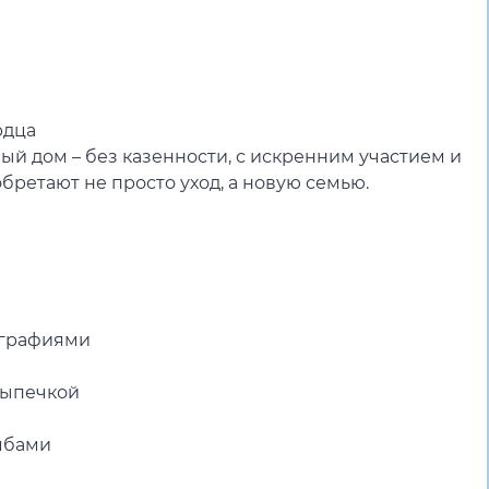
рдца
й дом – без казенности, с искренним участием и
бретают не просто уход, а новую семью.
ографиями
выпечкой
мбами