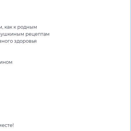
м, как к родным
абушкиным рецептам
вного здоровья
мином
месте!