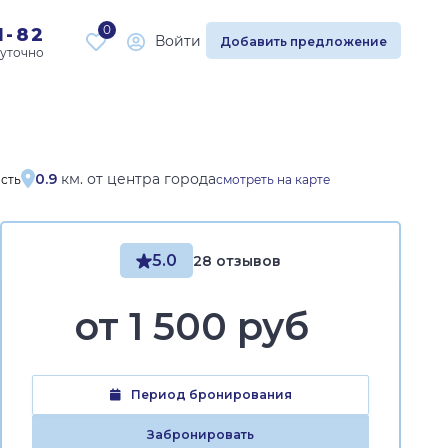
0
1-82
Войти
Добавить предложение
0.9
км. от центра города
асть
смотреть на карте
5.0
28 отзывов
от
1 500 руб
Период бронирования
Забронировать