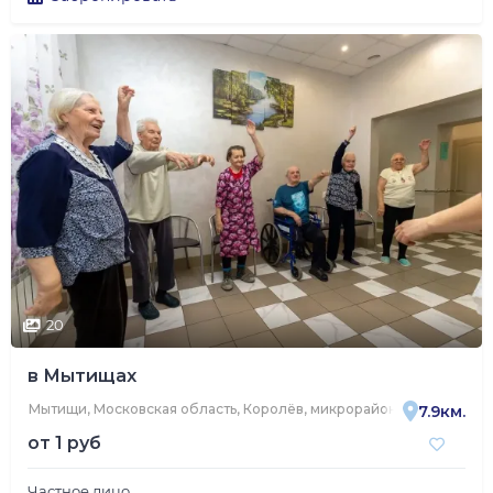
20
в Мытищах
Мытищи, Московская область, Королёв, микрорайон Юбилейный, у
7.9км.
от
1 руб
Частное лицо