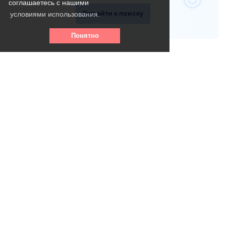
соглашаетесь с нашими
Перейти к поиску
условиями использования.
Понятно
Телефон горячей линии:
8 (800) 256 - 39- 31
(круглосуточно, бесплатно)
info@vse-pansionaty.com
Email: