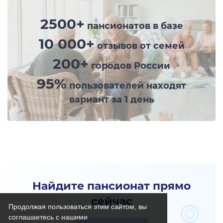
2500+
пансионатов в базе
10 000+
отзывов от семей
200+
городов России
95%
пользователей находят
вариант за 1 день
Найдите пансионат прямо
сейчас
Продолжая пользоваться этим сайтом, вы
соглашаетесь с нашими