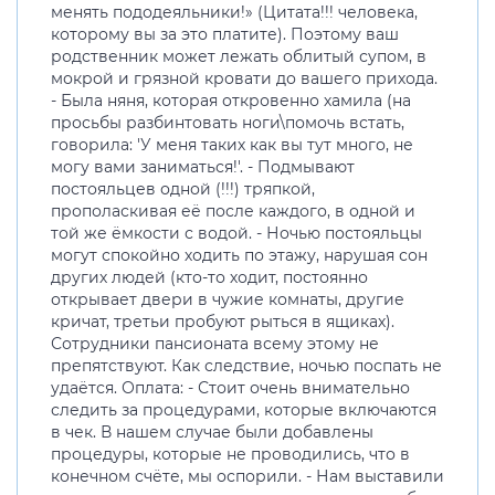
менять пододеяльники!» (Цитата!!! человека,
которому вы за это платите). Поэтому ваш
родственник может лежать облитый супом, в
мокрой и грязной кровати до вашего прихода.
- Была няня, которая откровенно хамила (на
просьбы разбинтовать ноги\помочь встать,
говорила: 'У меня таких как вы тут много, не
могу вами заниматься!'. - Подмывают
постояльцев одной (!!!) тряпкой,
прополаскивая её после каждого, в одной и
той же ёмкости с водой. - Ночью постояльцы
могут спокойно ходить по этажу, нарушая сон
других людей (кто-то ходит, постоянно
открывает двери в чужие комнаты, другие
кричат, третьи пробуют рыться в ящиках).
Сотрудники пансионата всему этому не
препятствуют. Как следствие, ночью поспать не
удаётся. Оплата: - Стоит очень внимательно
следить за процедурами, которые включаются
в чек. В нашем случае были добавлены
процедуры, которые не проводились, что в
конечном счёте, мы оспорили. - Нам выставили