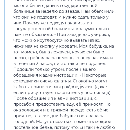
т.к. они были сданы в государственной
больнице за неделю до заезда. Нам объяснили,
что они не подходят. И нужно сдать только у
них. Почему не подходят анализы из
государственной больницы, вразумительно
нам не объяснили. - При заезде вас уверяют,
что можно круглосуточно вызвать няню,
нажимая на кнопку у кровати. Моя бабушка, на
тот момент, была лежачей, ночью ей было
плохо, требовалась помощь, кнопку нажимала
в течении 3 часов, никто так и не подошёл.
Подошли только утром, после нашего
обращения к администрации. - Некоторые
сотрудники очень халатны. Спокойно могут
'забыть' принести завтрак\обед\ужин (даже
если присутствует посетитель у постояльца).
После обращения к администрации, с
просьбой предоставить еду, её приносят. Но
она холодная и в грязной посуде, есть её не
приятно, в такие дни бабушка оставалась
голодной. Могут отказаться поменять мокрое
постельное бельё, потому что: «Я так не люблю