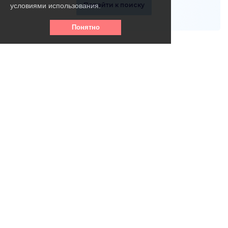
Перейти к поиску
условиями использования.
Понятно
Телефон горячей линии:
8 (800) 256 - 39- 31
(круглосуточно, бесплатно)
info@vse-pansionaty.com
Email: