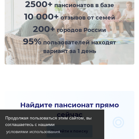
2500+
пансионатов в базе
10 000+
отзывов от семей
200+
городов России
95%
пользователей находят
вариант за 1 день
Найдите пансионат прямо
сейчас
Продолжая пользоваться этим сайтом, вы
соглашаетесь с нашими
Перейти к поиску
условиями использования.