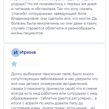
родных? Но ей понравилось с первых же дней:
и питание, и обстановка. Так что хочу сказать
'спасибо' сотрудникам. заведующей Алле
Владимировне: они сделали всё, что могли. Да,
болезнь была неизлечима, но они даже в таких
случаях стараются облегчить и разнообразить
жизнь пациентов.
И
Ирина
Долго выбирали пансионат папе, было много
сопутствующих заболеваний и нас уверили что
все они делают (измерение арт.давления,
сахара (глюкометр принесли свой) что в смене
всегда есть мед работник или сотрудник с мед
образованием - таблетки даются регулярно.... в
итоге с апреля по июль довели папу до
состояния комы, отказа почек, истощения ... из