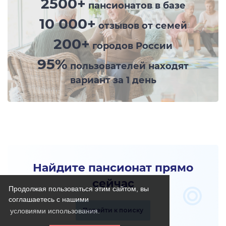
2500+
пансионатов в базе
10 000+
отзывов от семей
200+
городов России
95%
пользователей находят
вариант за 1 день
Найдите пансионат прямо
сейчас
Продолжая пользоваться этим сайтом, вы
соглашаетесь с нашими
Перейти к поиску
условиями использования.