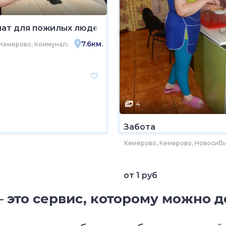
ат для пожилых людей Ника
7.6км.
Кемерово, Коммунальная улица, 2
4
Забота
униципальный округ, посёлок Берёзовка, Молодёжная улица, 7
Кемерово, Кемерово, Новосибир
от
1 руб
 это сервис, которому можно д