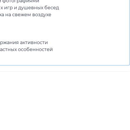
и фотографиями
х игр и душевных бесед
ха на свежем воздухе
ржания активности
растных особенностей