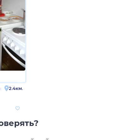
2.4км.
ская улица, 15
оверять?