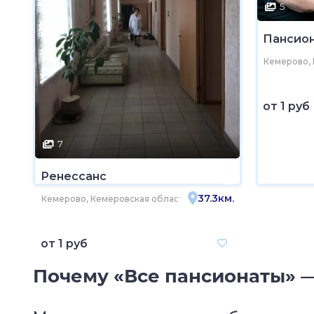
5
Пансион
Кемерово, 
от
1 руб
7
Ренессанс
37.3км.
Кемерово, Кемеровская область - Кузбасс, Крапивинский м
от
1 руб
Почему «Все пансионаты» —