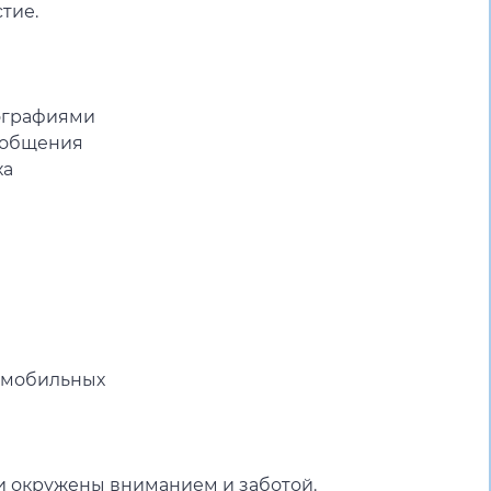
тие.
ографиями
и общения
ха
ломобильных
ди окружены вниманием и заботой.