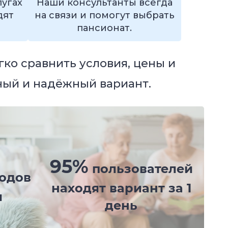
лугах
Наши консультанты всегда
дят
на связи и помогут выбрать
пансионат.
гко сравнить условия, цены и
ный и надёжный вариант.
95%
пользователей
одов
находят вариант за 1
и
день