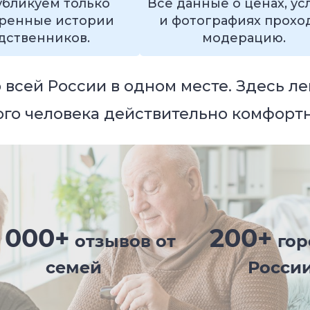
бликуем только
Все данные о ценах, ус
ренные истории
и фотографиях прохо
дственников.
модерацию.
всей России в одном месте. Здесь ле
кого человека действительно комфорт
 000+
200+
отзывов от
гор
семей
Росси