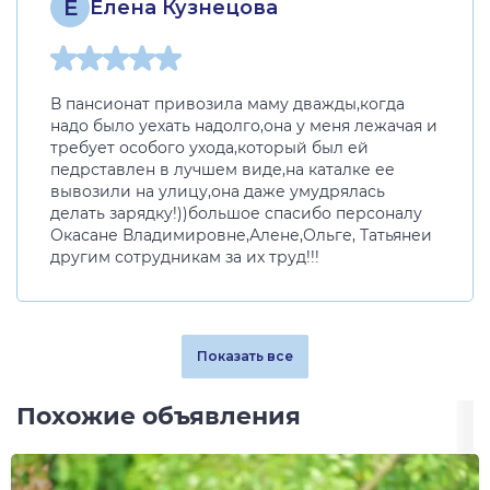
Е
Елена Кузнецова
В пансионат привозила маму дважды,когда
надо было уехать надолго,она у меня лежачая и
требует особого ухода,который был ей
педрставлен в лучшем виде,на каталке ее
вывозили на улицу,она даже умудрялась
делать зарядку!))большое спасибо персоналу
Окасане Владимировне,Алене,Ольге, Татьянеи
другим сотрудникам за их труд!!!
Показать все
Похожие объявления