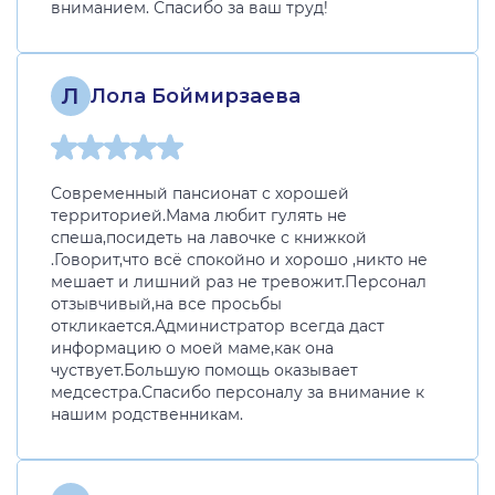
вниманием. Спасибо за ваш труд!
Л
Лола Боймирзаева
Современный пансионат с хорошей
территорией.Мама любит гулять не
спеша,посидеть на лавочке с книжкой
.Говорит,что всё спокойно и хорошо ,никто не
мешает и лишний раз не тревожит.Персонал
отзывчивый,на все просьбы
откликается.Администратор всегда даст
информацию о моей маме,как она
чуствует.Большую помощь оказывает
медсестра.Спасибо персоналу за внимание к
нашим родственникам.