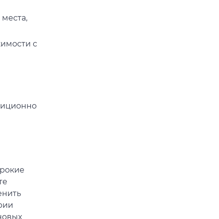
 места,
имости с
диционно
ирокие
те
енить
рии
новых