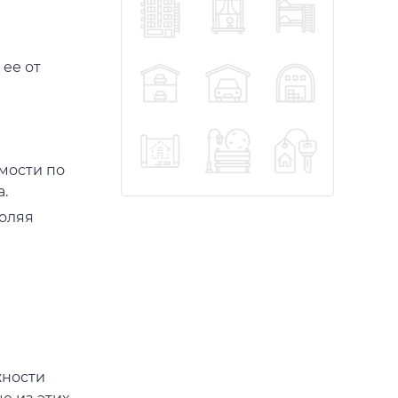
ее от
мости по
.
оляя
жности