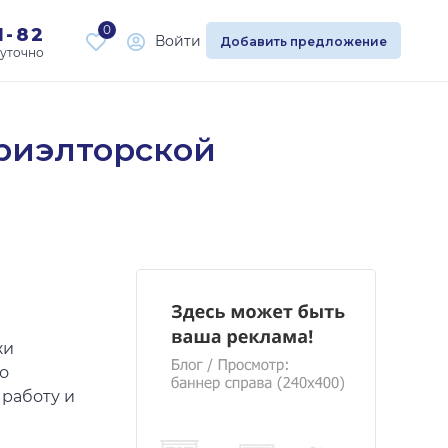
0
1-82
Войти
Добавить предложение
риэлторской
жи
о
работу и