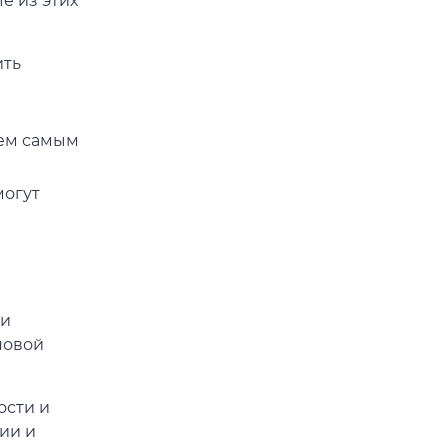
е из этих
ить
тем самым
могут
ми
новой
ости и
ии и