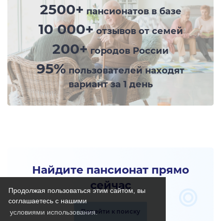
2500+
пансионатов в базе
10 000+
отзывов от семей
200+
городов России
95%
пользователей находят
вариант за 1 день
Найдите пансионат прямо
сейчас
Продолжая пользоваться этим сайтом, вы
соглашаетесь с нашими
Перейти к поиску
условиями использования.