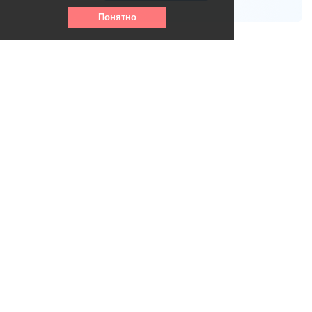
Понятно
Телефон горячей линии:
8 (800) 256 - 39- 31
(круглосуточно, бесплатно)
info@vse-pansionaty.com
Email: