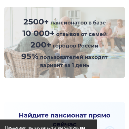
2500+
пансионатов в базе
10 000+
отзывов от семей
200+
городов России
95%
пользователей находят
вариант за 1 день
Найдите пансионат прямо
сейчас
Продолжая пользоваться этим сайтом, вы