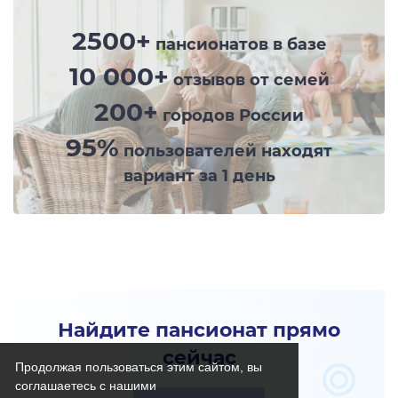
2500+
пансионатов в базе
10 000+
отзывов от семей
200+
городов России
95%
пользователей находят
вариант за 1 день
Найдите пансионат прямо
сейчас
Продолжая пользоваться этим сайтом, вы
соглашаетесь с нашими