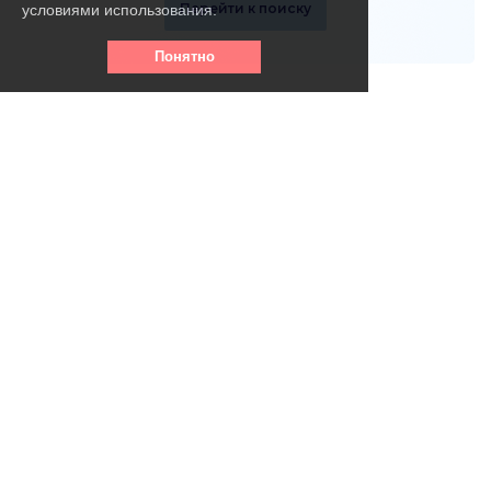
Перейти к поиску
условиями использования.
Понятно
Телефон горячей линии:
8 (800) 256 - 39- 31
(круглосуточно, бесплатно)
info@vse-pansionaty.com
Email: